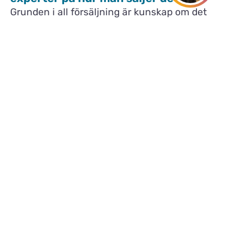
Grunden i all försäljning är kunskap om det
man säljer. Att då utesluta den som kan
mest om bostaden tycker inte vi är den
bästa lösningen.
Hos oss är det ägaren som tar hand om visningen,
resten sköter vi precis som vanligt. Med vår modell har
vi skapat det perfekta laget med en unik kunskap om
det som skall säljas.
Mikael Gabrielsson
Operativ chef
9 av 10 köpare vill träffa dig
Enligt en undersökning med 1500 svenskar av
analysföretaget Inizio, så tycker 91% att du som säljer