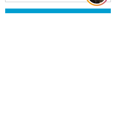
Se direkt
Visa alla
På gång
(
7
)
Till salu
(
343
)
Sålda
(
17241
)