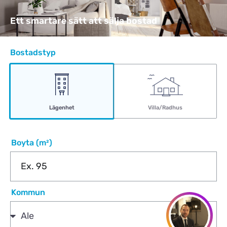
Ett smartare sätt att sälja bostad
Bostadstyp
Lägenhet
Villa/Radhus
Boyta (m²)
Kommun