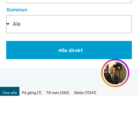
Kommun
Se direkt
Visa alla
På gång
(
7
)
Till salu
(
343
)
Sålda
(
17241
)