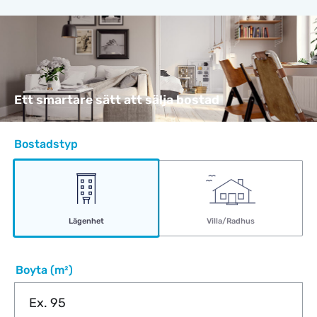
Ett smartare sätt att sälja bostad
Bostadstyp
Lägenhet
Villa/Radhus
Boyta (m²)