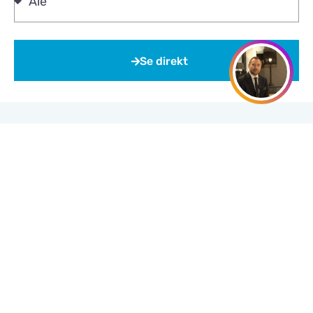
Se direkt
Visa alla
På gång
(
7
)
Till salu
(
343
)
Sålda
(
17241
)