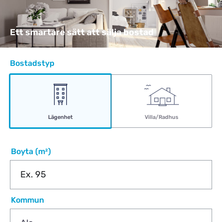
Ett smartare sätt att sälja bostad
Bostadstyp
Lägenhet
Villa/Radhus
Boyta (m²)
Kommun