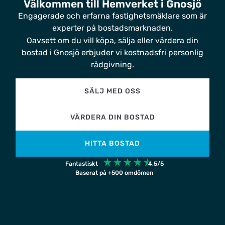
Välkommen till Hemverket i Gnosjö
Engagerade och erfarna fastighetsmäklare som är
experter på bostadsmarknaden.
Oavsett om du vill köpa, sälja eller värdera din
bostad i Gnosjö erbjuder vi kostnadsfri personlig
rådgivning.
SÄLJ MED OSS
VÄRDERA DIN BOSTAD
HITTA BOSTAD
☆
☆
☆
☆
☆
Fantastiskt
4,5/5
Baserat på +500 omdömen